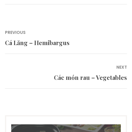
Post
PREVIOUS
navigation
Cá Lăng – Hemibargus
Previous
post:
NEXT
Các món rau – Vegetables
Next
post: