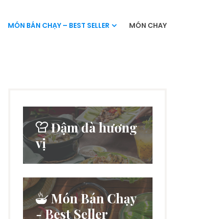
MÓN BÁN CHẠY – BEST SELLER
MÓN CHAY
Đậm đà hương
vị
Món Bán Chạy
- Best Seller