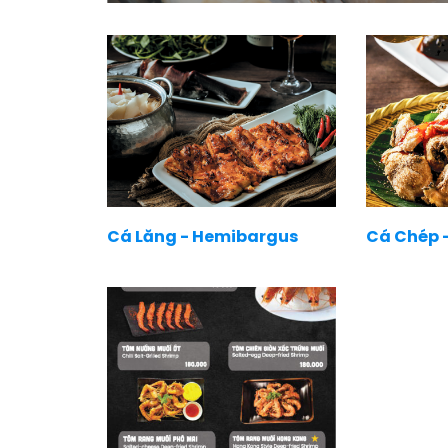
Cá Lăng - Hemibargus
Cá Chép -